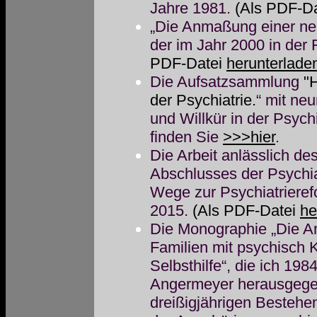
Jahre 1981.
(Als PDF-Da
„Die Anmaßung einer neu
der im Jahr 2000 in der 
PDF-Datei
herunterlade
Die Aufsatzsammlung
"H
der Psychiatrie.
“ mit ne
und Willkür in der Psych
finden Sie
>>>hier
.
Die Arbeit anlässlich de
Abschlusses der Psychia
Wege zur Psychiatrieref
2015.
(Als PDF-Datei
he
Die Monographie „Die A
Familien mit psychisch
Selbsthilfe“, die ich 19
Angermeyer herausgegeb
dreißigjährigen Besteh