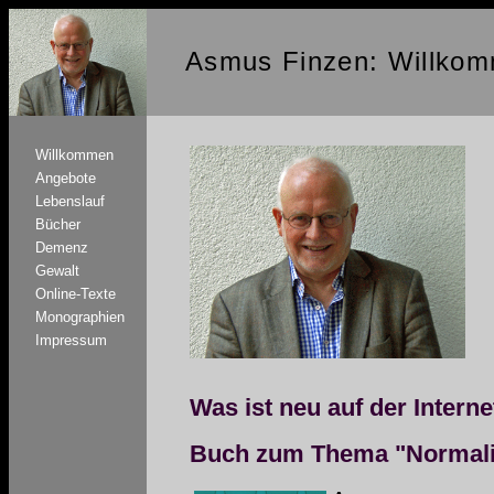
Asmus Finzen: Willko
Willkommen
Angebote
Lebenslauf
Bücher
Demenz
Gewalt
Online-Texte
Monographien
Impressum
Was ist neu auf der Interne
Buch zum Thema "Normali